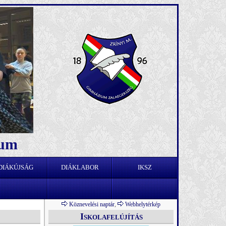
ium
DIÁKÚJSÁG
DIÁKLABOR
IKSZ
Köznevelési naptár
,
Webhelytérkép
Iskolafelújítás