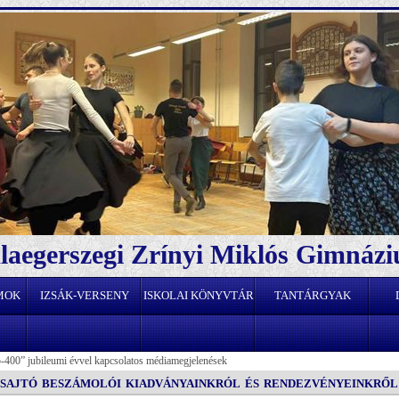
laegerszegi Zrínyi Miklós Gimnáz
MOK
IZSÁK-VERSENY
ISKOLAI KÖNYVTÁR
TANTÁRGYAK
5-400
”
jubileumi évvel kapcsolatos médiamegjelenések
sajtó beszámolói kiadványainkról és rendezvényeinkről