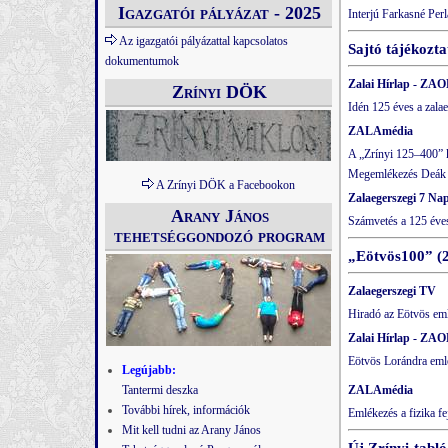
Igazgatói pályázat - 2025
Interjú Farkasné Perl
Az igazgatói pályázattal kapcsolatos
Sajtó tájékozt
dokumentumok
Zalai Hírlap - ZAO
Zrínyi DÖK
Idén 125 éves a zala
ZALAmédia
A „Zrínyi 125–400” k
Megemlékezés Deák Fe
A Zrínyi DÖK a Facebookon
Zalaegerszegi 7 Na
Arany János
Számvetés a 125 éves
tehetséggondozó program
„
Eötvös100
”
(2
Zalaegerszegi TV
Hiradó az Eötvös em
Zalai Hírlap - ZAO
Eötvös Lorándra eml
Legújabb:
Tantermi deszka
ZALAmédia
További hírek, információk
Emlékezés a fizika f
Mit kell tudni az Arany János