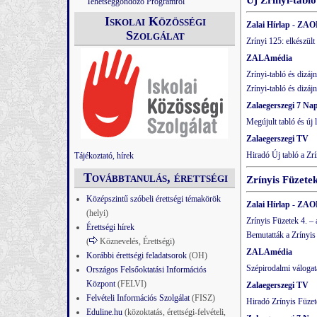
Új Zrínyi-tabló
Tehetséggondozó Programról
Iskolai Közösségi
Zalai Hírlap - ZAO
Szolgálat
Zrínyi 125: elkészült 
ZALAmédia
Zrínyi-tabló és dizáj
Zrínyi-tabló és dizáj
Zalaegerszegi 7 Na
Megújult tabló és új 
Zalaegerszegi TV
Hiradó Új tabló a Zrí
Tájékoztató, hírek
Továbbtanulás, érettségi
Zrínyis Füzetek
Középszintű szóbeli érettségi témakörök
Zalai Hírlap - ZAO
(helyi)
Zrínyis Füzetek 4. –
Érettségi hírek
Bemutatták a Zrínyis
(
Köznevelés, Érettségi)
ZALAmédia
Korábbi érettségi feladatsorok
(OH)
Szépirodalmi válogat
Országos Felsőoktatási Információs
Központ
(FELVI)
Zalaegerszegi TV
Felvételi Információs Szolgálat
(FISZ)
Hiradó Zrínyis Füzet
Eduline.hu
(közoktatás, érettségi-felvételi,