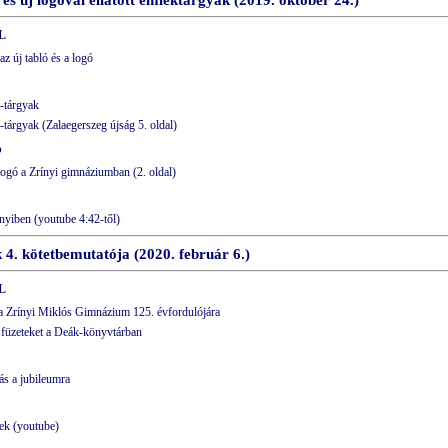
 és új logóval ellátott emléktárgyak (2019. október 24.)
L
az új tabló és a logó
n-tárgyak
n-tárgyak (Zalaegerszeg újság 5. oldal)
p
logó a Zrínyi gimnáziumban (2. oldal)
nyiben (youtube 4:42-től)
 4. kötetbemutatója (2020. február 6.)
L
 a Zrínyi Miklós Gimnázium 125. évfordulójára
 füzeteket a Deák-könyvtárban
ás a jubileumra
ek (youtube)