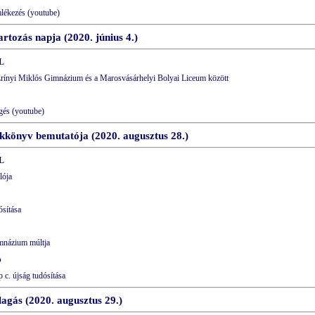
lékezés (youtube)
rtozás napja (2020. június 4.)
L
Zrínyi Miklós Gimnázium és a Marosvásárhelyi Bolyai Liceum között
lgés (youtube)
kkönyv bemutatója (2020. augusztus 28.)
L
lója
ósítása
imnázium múltja
p
 c. újság tudósítása
agás (2020. augusztus 29.)