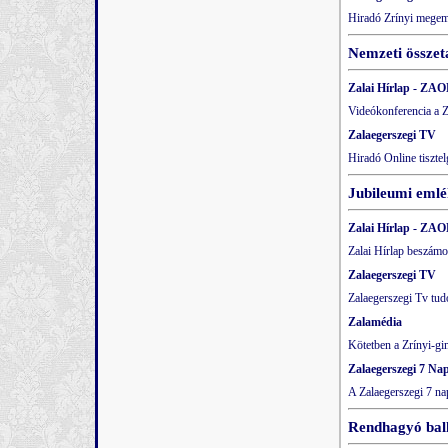
Hiradó Zrínyi megem
Nemzeti összeta
Zalai Hírlap - ZAO
Videókonferencia a 
Zalaegerszegi TV
Hiradó Online tiszte
Jubileumi emlé
Zalai Hírlap - ZAO
Zalai Hírlap beszámo
Zalaegerszegi TV
Zalaegerszegi Tv tud
Zalamédia
Kötetben a Zrínyi-g
Zalaegerszegi 7 Na
A Zalaegerszegi 7 nap
Rendhagyó ball