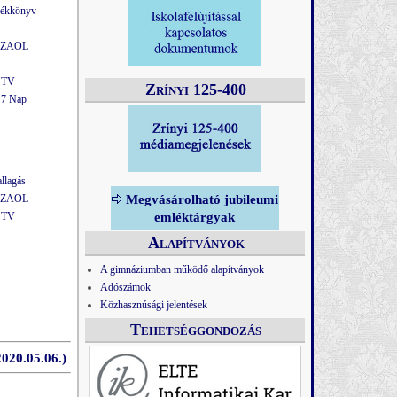
lékkönyv
 - ZAOL
i TV
Zrínyi 125-400
 7 Nap
llagás
 - ZAOL
Megvásárolható jubileumi
i TV
emléktárgyak
Alapítványok
A gimnáziumban működő alapítványok
Adószámok
Közhasznúsági jelentések
Tehetséggondozás
2020.05.06.)