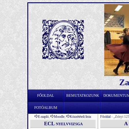
Za
FŐOLDAL
BEMUTATKOZUNK
DOKUMENTU
FOTÓALBUM
E-napló
,
Moodle
,
Közzétételi lista
Főoldal
-
„
Zrínyi 12
ECL nyelvvizsga
A 