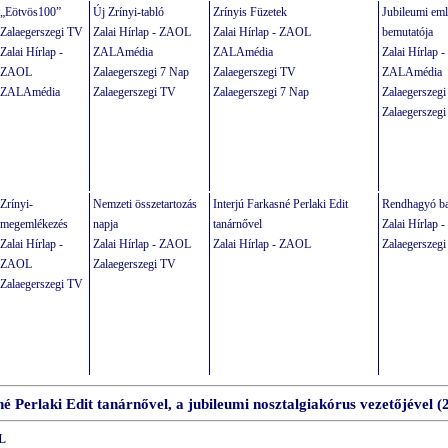
„
Eötvös100
”
Új Zrínyi-tabló
Zrínyis Füzetek
Jubileumi em
Zalaegerszegi TV
Zalai Hírlap - ZAOL
Zalai Hírlap - ZAOL
bemutatója
Zalai Hírlap -
ZALAmédia
ZALAmédia
Zalai Hírlap
ZAOL
Zalaegerszegi 7 Nap
Zalaegerszegi TV
ZALAmédia
ZALAmédia
Zalaegerszegi TV
Zalaegerszegi 7 Nap
Zalaegerszeg
Zalaegerszegi
Zrínyi-
Nemzeti összetartozás
Interjú Farkasné Perlaki Edit
Rendhagyó ba
megemlékezés
napja
tanárnővel
Zalai Hírlap
Zalai Hírlap -
Zalai Hírlap - ZAOL
Zalai Hírlap - ZAOL
Zalaegerszeg
ZAOL
Zalaegerszegi TV
Zalaegerszegi TV
é Perlaki Edit tanárnővel, a jubileumi nosztalgiakórus vezetőjével (
L