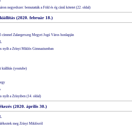
p
áron negyedszer: bemutatták a Föld és ég című kötetet (22. oldal)
kiállítás (2020. február 18.)
25 címmel Zalaegerszeg Megyei Jogú Város honlapján
L
ítás nyílt a Zrínyi Miklós Gimnaziumban
 kiállítás (youtube)
jegy
p
ás nyílt a Zrínyiben (14. oldal)
ezés (2020. április 30.)
L
lékeztek meg Zrínyi Miklósról