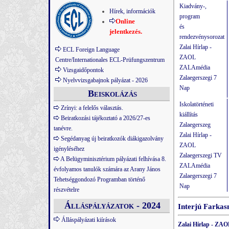
Kiadvány-,
Hírek, információk
program
Online
és
jelentkezés.
rendezvénysorozat
Zalai Hírlap -
ECL Foreign Language
ZAOL
Centre/Internationales ECL-Prüfungszentrum
ZALAmédia
Vizsgaidőpontok
Zalaegerszegi 7
Nyelvvizsgabajnok pályázat - 2026
Nap
Beiskolázás
Iskolatörténeti
Zrínyi: a felelős választás.
kiállítás
Beiratkozási tájékoztató a 2026/27-es
Zalaegerszeg
tanévre.
Zalai Hírlap -
Segédanyag új beiratkozók diákigazolvány
ZAOL
igényléséhez
Zalaegerszegi TV
A Belügyminisztérium pályázati felhívása 8.
ZALAmédia
évfolyamos tanulók számára az Arany János
Zalaegerszegi 7
Tehetséggondozó Programban történő
Nap
részvételre
Álláspályázatok - 2024
Interjú Farkasn
Álláspályázati kiírások
Zalai Hírlap - ZAO