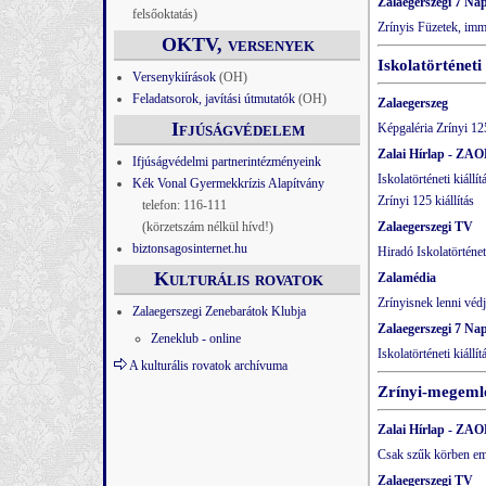
Zalaegerszegi 7 Na
felsőoktatás)
Zrínyis Füzetek, imm
OKTV, versenyek
Iskolatörténeti 
Versenykiírások
(OH)
Feladatsorok, javítási útmutatók
(OH)
Zalaegerszeg
Ifjúságvédelem
Képgaléria Zrínyi 1
Zalai Hírlap - ZAO
Ifjúságvédelmi partnerintézményeink
Iskolatörténeti kiáll
Kék Vonal Gyermekkrízis Alapítvány
Zrínyi 125 kiállítás
telefon: 116-111
(körzetszám nélkül hívd!)
Zalaegerszegi TV
biztonsagosinternet.hu
Hiradó Iskolatörténeti
Kulturális rovatok
Zalamédia
Zrínyisnek lenni véd
Zalaegerszegi Zenebarátok Klubja
Zalaegerszegi 7 Na
Zeneklub - online
Iskolatörténeti kiállít
A kulturális rovatok archívuma
Zrínyi-megemlék
Zalai Hírlap - ZAO
Csak szűk körben em
Zalaegerszegi TV