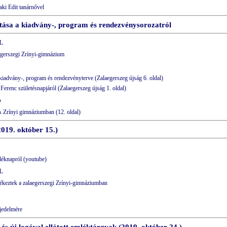
aki Edit tanárnővel
atása a kiadvány-, program és rendezvénysorozatról
L
egerszegi Zrínyi-gimnázium
iadvány-, program és rendezvényterve (Zalaegerszeg újság 6. oldal)
renc születésnapjáról (Zalaegerszeg újság 1. oldal)
p
 Zrínyi gimnáziumban (12. oldal)
019. október 15.)
léknapról (youtube)
L
ékeztek a zalaegerszegi Zrínyi-gimnáziumban
ejedelmére