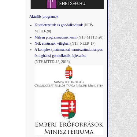
Aktuális programok
Kísérletezzünk és gondolkodjunk
(NTP-
MTTD-20)
Milyen programozónak lenni
(NTP-MTTD-20)
Nők a műszaki világban
(NTP-NEER-17)
A komplex (matematikai, természettudományos
és digitális) gondolkodás fejlesztése
(NTP-MTTD-15, 2016)