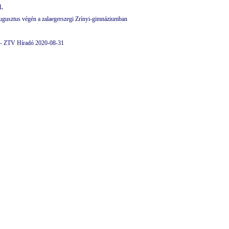
L
ugusztus végén a zalaegerszegi Zrínyi-gimnáziumban
 – ZTV Híradó 2020-08-31