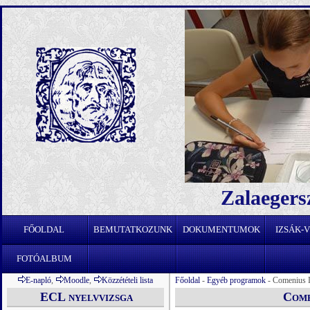
Zalaegers
FŐOLDAL
BEMUTATKOZUNK
DOKUMENTUMOK
IZSÁK-
FOTÓALBUM
E-napló
,
Moodle
,
Közzétételi lista
Főoldal
-
Egyéb programok
- Comenius I
ECL nyelvvizsga
Come