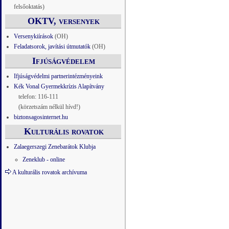
felsőoktatás)
OKTV, versenyek
Versenykiírások
(OH)
Feladatsorok, javítási útmutatók
(OH)
Ifjúságvédelem
Ifjúságvédelmi partnerintézményeink
Kék Vonal Gyermekkrízis Alapítvány
telefon: 116-111
(körzetszám nélkül hívd!)
biztonsagosinternet.hu
Kulturális rovatok
Zalaegerszegi Zenebarátok Klubja
Zeneklub - online
A kulturális rovatok archívuma