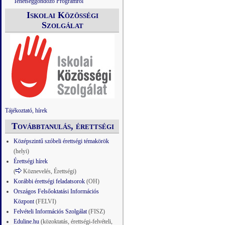
Tehetséggondozó Programról
Iskolai Közösségi
Szolgálat
Tájékoztató, hírek
Továbbtanulás, érettségi
Középszintű szóbeli érettségi témakörök
(helyi)
Érettségi hírek
(
Köznevelés, Érettségi)
Korábbi érettségi feladatsorok
(OH)
Országos Felsőoktatási Információs
Központ
(FELVI)
Felvételi Információs Szolgálat
(FISZ)
Eduline.hu
(közoktatás, érettségi-felvételi,