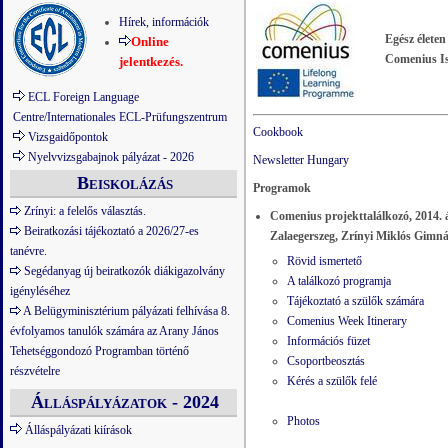
Hírek, információk
Egész életen
Online
Comenius I
jelentkezés.
ECL Foreign Language
Centre/Internationales ECL-Prüfungszentrum
Cookbook
Vizsgaidőpontok
Nyelvvizsgabajnok pályázat - 2026
Newsletter Hungary
Beiskolázás
Programok
Zrínyi: a felelős választás.
Comenius projekttalálkozó, 2014. á
Beiratkozási tájékoztató a 2026/27-es
Zalaegerszeg, Zrínyi Miklós Gimn
tanévre.
Rövid ismertető
Segédanyag új beiratkozók diákigazolvány
A találkozó programja
igényléséhez
Tájékoztató a szülők számára
A Belügyminisztérium pályázati felhívása 8.
Comenius Week Itinerary
évfolyamos tanulók számára az Arany János
Információs füzet
Tehetséggondozó Programban történő
Csoportbeosztás
részvételre
Kérés a szülők felé
Álláspályázatok - 2024
Photos
Álláspályázati kiírások