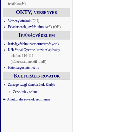
felsőoktatás)
OKTV, versenyek
Versenykiírások
(OH)
Feladatsorok, javítási útmutatók
(OH)
Ifjúságvédelem
Ifjúságvédelmi partnerintézményeink
Kék Vonal Gyermekkrízis Alapítvány
telefon: 116-111
(körzetszám nélkül hívd!)
biztonsagosinternet.hu
Kulturális rovatok
Zalaegerszegi Zenebarátok Klubja
Zeneklub - online
A kulturális rovatok archívuma