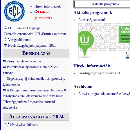
Aktuális programok
Hírek, információk
Online
Aktuális programok
jelentkezés.
A tehetség sokszínű
ECL Foreign Language
Centre/Internationales ECL-Prüfungszentrum
Vizsgaidőpontok
Nyelvvizsgabajnok pályázat - 2026
Beiskolázás
Zrínyi: a felelős választás.
Hírek, információk
Beiratkozási tájékoztató a 2026/27-es
tanévre.
Gazdagító programpárok II.
Segédanyag új beiratkozók diákigazolvány
igényléséhez
Archívum
A Belügyminisztérium pályázati felhívása 8.
A lezárt programok ismertetése, be
évfolyamos tanulók számára az Arany János
Tehetséggondozó Programban történő
részvételre
Álláspályázatok - 2024
Álláspályázati kiírások