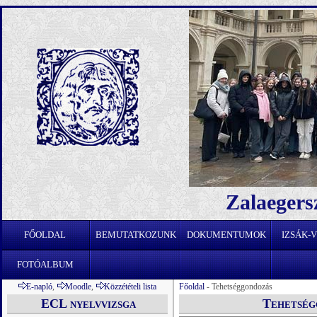
Zalaegers
FŐOLDAL
BEMUTATKOZUNK
DOKUMENTUMOK
IZSÁK-
FOTÓALBUM
E-napló
,
Moodle
,
Közzétételi lista
Főoldal
- Tehetséggondozás
ECL nyelvvizsga
Tehetség