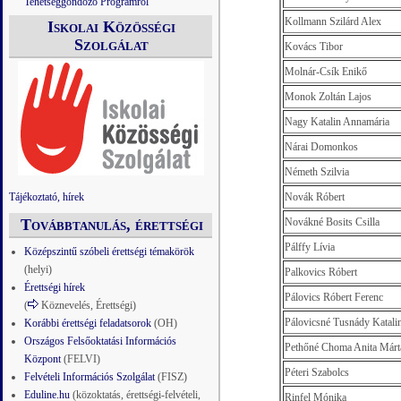
Tehetséggondozó Programról
Kollmann Szilárd Alex
Iskolai Közösségi
Szolgálat
Kovács Tibor
Molnár-Csík Enikő
Monok Zoltán Lajos
Nagy Katalin Annamária
Nárai Domonkos
Németh Szilvia
Tájékoztató, hírek
Novák Róbert
Továbbtanulás, érettségi
Novákné Bosits Csilla
Pálffy Lívia
Középszintű szóbeli érettségi témakörök
(helyi)
Palkovics Róbert
Érettségi hírek
Pálovics Róbert Ferenc
(
Köznevelés, Érettségi)
Pálovicsné Tusnády Katali
Korábbi érettségi feladatsorok
(OH)
Országos Felsőoktatási Információs
Pethőné Choma Anita Márt
Központ
(FELVI)
Péteri Szabolcs
Felvételi Információs Szolgálat
(FISZ)
Eduline.hu
(közoktatás, érettségi-felvételi,
Rinfel Mónika