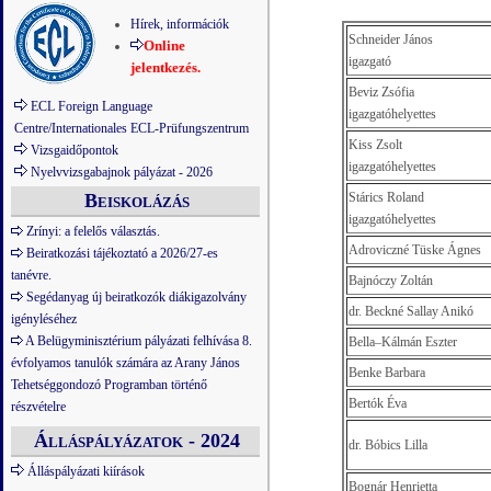
Hírek, információk
Schneider János
Online
igazgató
jelentkezés.
Beviz Zsófia
ECL Foreign Language
igazgatóhelyettes
Centre/Internationales ECL-Prüfungszentrum
Kiss Zsolt
Vizsgaidőpontok
igazgatóhelyettes
Nyelvvizsgabajnok pályázat - 2026
Beiskolázás
Stárics Roland
igazgatóhelyettes
Zrínyi: a felelős választás.
Adroviczné Tüske Ágnes
Beiratkozási tájékoztató a 2026/27-es
tanévre.
Bajnóczy Zoltán
Segédanyag új beiratkozók diákigazolvány
dr. Beckné Sallay Anikó
igényléséhez
A Belügyminisztérium pályázati felhívása 8.
Bella–Kálmán Eszter
évfolyamos tanulók számára az Arany János
Benke Barbara
Tehetséggondozó Programban történő
Bertók Éva
részvételre
Álláspályázatok - 2024
dr. Bóbics Lilla
Álláspályázati kiírások
Bognár Henrietta