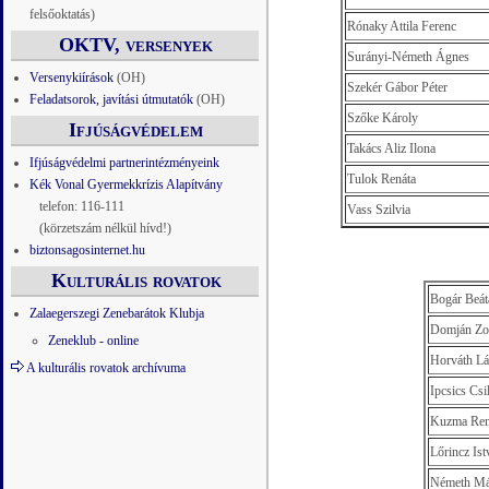
felsőoktatás)
Rónaky Attila Ferenc
OKTV, versenyek
Surányi-Németh Ágnes
Versenykiírások
(OH)
Szekér Gábor Péter
Feladatsorok, javítási útmutatók
(OH)
Szőke Károly
Ifjúságvédelem
Takács Aliz Ilona
Ifjúságvédelmi partnerintézményeink
Tulok Renáta
Kék Vonal Gyermekkrízis Alapítvány
telefon: 116-111
Vass Szilvia
(körzetszám nélkül hívd!)
biztonsagosinternet.hu
Kulturális rovatok
Bogár Beát
Zalaegerszegi Zenebarátok Klubja
Domján Zol
Zeneklub - online
Horváth Lá
A kulturális rovatok archívuma
Ipcsics Csi
Kuzma Ren
Lőrincz Ist
Németh Má