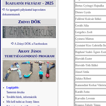
Igazgatói pályázat - 2025
Bretus Gyöngyi Hajnalka
Az igazgatói pályázattal kapcsolatos
Dienes Gyula
dokumentumok
Fullérné Kulcsár Ildikó
Zrínyi DÖK
Geráth Júlia
Gergelics Zsolt
Gyimesi Márton
A Zrínyi DÖK a Facebookon
Gyutainé Kiss Gabriella Il
Arany János
Hajduné Szabó Ágnes Eszt
tehetséggondozó program
Horváth Eszter
Horváth-Tóth Ildikó
József Attila
Juhász Róbert
Kamondiné Kerkai Viktóri
Legújabb:
Karáth Anita
Tantermi deszka
További hírek, információk
Karvalits Levente
Mit kell tudni az Arany János
Knausz-Tuboly Tímea