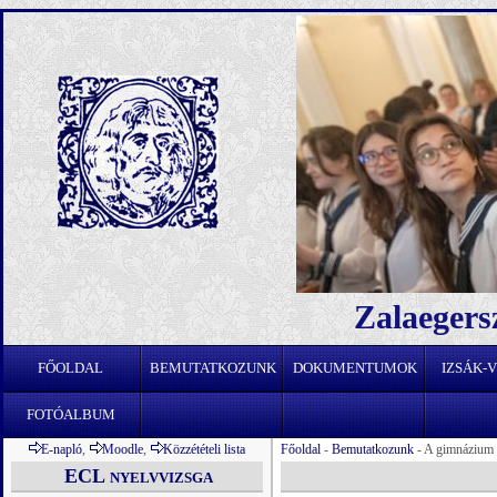
Zalaegers
FŐOLDAL
BEMUTATKOZUNK
DOKUMENTUMOK
IZSÁK-
FOTÓALBUM
E-napló
,
Moodle
,
Közzétételi lista
Főoldal
-
Bemutatkozunk
- A gimnázium t
ECL nyelvvizsga