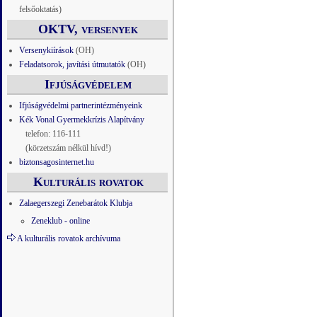
felsőoktatás)
OKTV, versenyek
Versenykiírások
(OH)
Feladatsorok, javítási útmutatók
(OH)
Ifjúságvédelem
Ifjúságvédelmi partnerintézményeink
Kék Vonal Gyermekkrízis Alapítvány
telefon: 116-111
(körzetszám nélkül hívd!)
biztonsagosinternet.hu
Kulturális rovatok
Zalaegerszegi Zenebarátok Klubja
Zeneklub - online
A kulturális rovatok archívuma