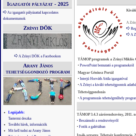
Igazgatói pályázat - 2025
Kiváló
Az igazgatói pályázattal kapcsolatos
dokumentumok
A Zrín
Zrínyi DÖK
Reg
A Z
A Zrínyi DÖK a Facebookon
TÁMOP programok a Zrínyi Miklós
Arany János
•
PowerPoint bemutató a programokról
tehetséggondozó program
Magyar Géniusz Portál
•
Interjú Horváth Attila igazgatóval
•
A Zrínyi a kiváló tehetségpontok adatb
Tehetséggondozás
•
A programozás tehetségműhely progra
Legújabb:
TÁMOP 3.4.3 zárórendezvény, 2011. n
Tantermi deszka
•
Beszámoló a rendezvényről
További hírek, információk
•
Fotók a galériában
Mit kell tudni az Arany János
Izsák-verseny, Tehetség konferencia, 2