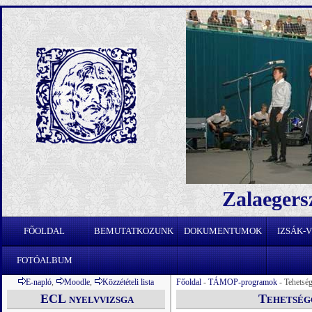
Zalaegers
FŐOLDAL
BEMUTATKOZUNK
DOKUMENTUMOK
IZSÁK-
FOTÓALBUM
E-napló
,
Moodle
,
Közzétételi lista
Főoldal
-
TÁMOP-programok
- Tehetsé
ECL nyelvvizsga
Tehetség