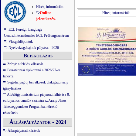
Hírek, információk
Online
Hírek, információk
jelentkezés.
ECL Foreign Language
Centre/Internationales ECL-Prüfungszentrum
Vizsgaidőpontok
Nyelvvizsgabajnok pályázat - 2026
Beiskolázás
Zrínyi: a felelős választás.
Beiratkozási tájékoztató a 2026/27-es
tanévre.
Segédanyag új beiratkozók diákigazolvány
igényléséhez
A Belügyminisztérium pályázati felhívása 8.
évfolyamos tanulók számára az Arany János
Tehetséggondozó Programban történő
részvételre
Álláspályázatok - 2024
Álláspályázati kiírások