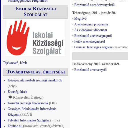
Tehetséggondozó Programról
•
Beszámoló a rendezvényekről
Iskolai Közösségi
Tehetségnap, 2011. január 20.
Szolgálat
•
Meghívó
•
A tehetségnap programja
•
Az előadások időpontjai
•
Beszámoló a tehetségnapról
•
Fotók a tehetségnapról
•
Géniusz: tehetségek segítése
(zalaihírla
Tájékoztató, hírek
Izsák-verseny 2010. október 8-9.
•
Beszámoló a versenyről
Továbbtanulás, érettségi
Középszintű szóbeli érettségi témakörök
(helyi)
Érettségi hírek
(
Köznevelés, Érettségi)
Korábbi érettségi feladatsorok
(OH)
Országos Felsőoktatási Információs
Központ
(FELVI)
Felvételi Információs Szolgálat
(FISZ)
Eduline.hu
(közoktatás, érettségi-felvételi,